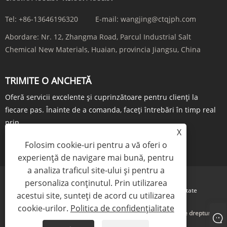
Tel:
+86-13646196320
E-mail:
wangjing@ctqjph.com
Abordare:
Nr. 12, Zhangma Road, Parcul Industrial Salt
Chemical New Materials, Huaian, provincia Jiangsu, China
TRIMITE O ANCHETĂ
Oferă servicii excelente și cuprinzătoare pentru clienți la
fiecare pas. Înainte de a comanda, faceți întrebări în timp real
prin...
X
ÎNTREBARE ACUM
Folosim cookie-uri pentru a vă oferi o
experiență de navigare mai bună, pentru
a analiza traficul site-ului și pentru a
personaliza conținutul. Prin utilizarea
Links
Sitemap
RSS
XML
Politica de confidențialitate
acestui site, sunteți de acord cu utilizarea
cookie-urilor.
Politica de confidențialitate
Copyright © 2024 Jiangsu Run'an Pharmaceutical Co. Ltd. Toate drepturile
rezervate.