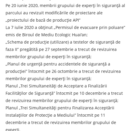
Pe 20 iunie 2020, membrii grupului de experți în siguranță al
parcului au revizuit modificările de proiectare ale
„proiectului de bază de producție API”
La 7 iulie 2020 a obținut „Permisul de evacuare prin poluare”
emis de Biroul de Mediu Ecologic Huai'an;
„Schema de producție (utilizare) a testelor de siguranță de
faza II” pregătită pe 27 septembrie a trecut de revizuirea
membrilor grupului de experți în siguranță;
„Planul de urgență pentru accidentele de siguranță a
producției” întocmit pe 26 octombrie a trecut de revizuirea
membrilor grupului de experți în siguranță;
Planul „Trei Simultaneități de Acceptare a Finalizării
Facilităților de Siguranță” întocmit pe 10 decembrie a trecut
de revizuirea membrilor grupului de experți în siguranță;
Planul „Trei Simultaneități pentru Finalizarea Acceptării
Instalațiilor de Protecție a Mediului” întocmit pe 11
decembrie a trecut de revizuirea membrilor grupului de
experți.