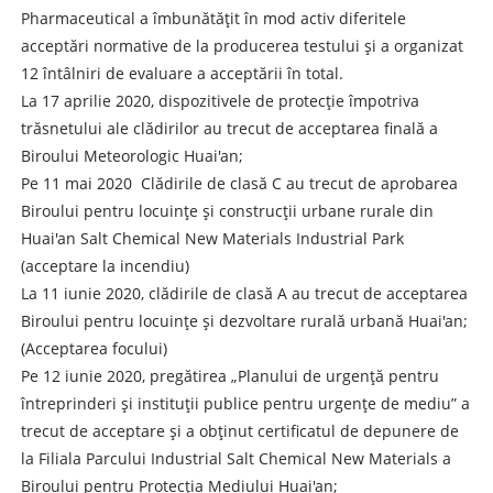
Pharmaceutical a îmbunătățit în mod activ diferitele
acceptări normative de la producerea testului și a organizat
12 întâlniri de evaluare a acceptării în total.
La 17 aprilie 2020, dispozitivele de protecție împotriva
trăsnetului ale clădirilor au trecut de acceptarea finală a
Biroului Meteorologic Huai'an;
Pe 11 mai 2020 Clădirile de clasă C au trecut de aprobarea
Biroului pentru locuințe și construcții urbane rurale din
Huai'an Salt Chemical New Materials Industrial Park
(acceptare la incendiu)
La 11 iunie 2020, clădirile de clasă A au trecut de acceptarea
Biroului pentru locuințe și dezvoltare rurală urbană Huai'an;
(Acceptarea focului)
Pe 12 iunie 2020, pregătirea „Planului de urgență pentru
întreprinderi și instituții publice pentru urgențe de mediu” a
trecut de acceptare și a obținut certificatul de depunere de
la Filiala Parcului Industrial Salt Chemical New Materials a
Biroului pentru Protecția Mediului Huai'an;