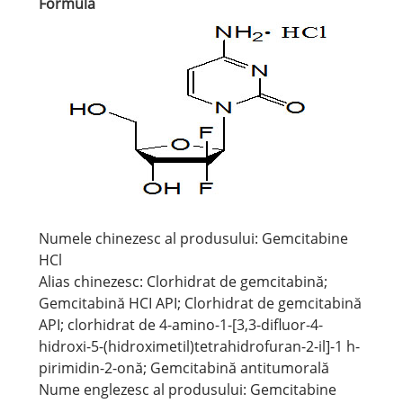
Formulă
Numele chinezesc al produsului: Gemcitabine
HCl
Alias ​​chinezesc: Clorhidrat de gemcitabină;
Gemcitabină HCI API; Clorhidrat de gemcitabină
API; clorhidrat de 4-amino-1-[3,3-difluor-4-
hidroxi-5-(hidroximetil)tetrahidrofuran-2-il]-1 h-
pirimidin-2-onă; Gemcitabină antitumorală
Nume englezesc al produsului: Gemcitabine