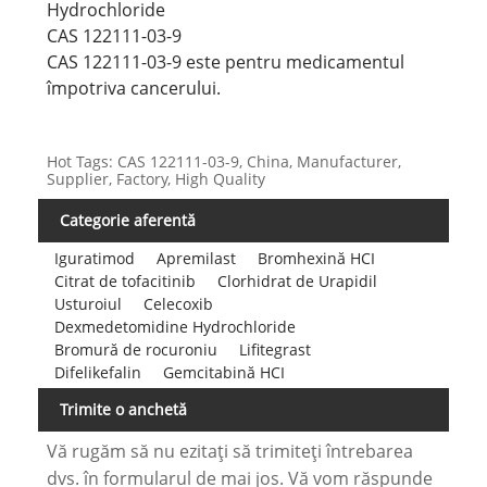
Hydrochloride
CAS 122111-03-9
CAS 122111-03-9 este pentru medicamentul
împotriva cancerului.
Hot Tags: CAS 122111-03-9, China, Manufacturer,
Supplier, Factory, High Quality
Categorie aferentă
Iguratimod
Apremilast
Bromhexină HCI
Citrat de tofacitinib
Clorhidrat de Urapidil
Usturoiul
Celecoxib
Dexmedetomidine Hydrochloride
Bromură de rocuroniu
Lifitegrast
Difelikefalin
Gemcitabină HCI
Trimite o anchetă
Vă rugăm să nu ezitați să trimiteți întrebarea
dvs. în formularul de mai jos. Vă vom răspunde