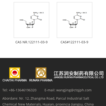
CAS NR.122111-03-9
CAS#122111-03-9
Tel:
+86-13646196320
E-mail:
wangjing@ctqjph.com
Abordare:
Nr. 12, Zhangma Road, Parcul Industrial Salt
Chemical New Materials, Huaian, provincia Jiangsu, China