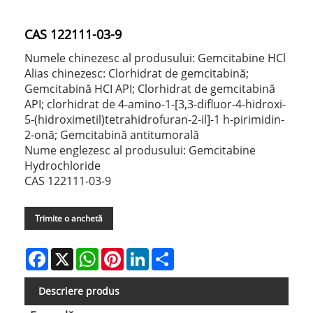
CAS 122111-03-9
Numele chinezesc al produsului: Gemcitabine HCl
Alias ​​chinezesc: Clorhidrat de gemcitabină;
Gemcitabină HCI API; Clorhidrat de gemcitabină
API; clorhidrat de 4-amino-1-[3,3-difluor-4-hidroxi-
5-(hidroximetil)tetrahidrofuran-2-il]-1 h-pirimidin-
2-onă; Gemcitabină antitumorală
Nume englezesc al produsului: Gemcitabine
Hydrochloride
CAS 122111-03-9
Trimite o anchetă
Facebook
X
WhatsApp
Pinterest
LinkedIn
Share
Descriere produs