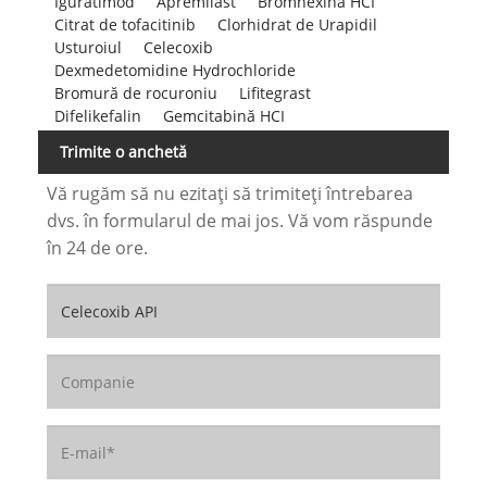
Iguratimod
Apremilast
Bromhexină HCI
Citrat de tofacitinib
Clorhidrat de Urapidil
Usturoiul
Celecoxib
Dexmedetomidine Hydrochloride
Bromură de rocuroniu
Lifitegrast
Difelikefalin
Gemcitabină HCI
Trimite o anchetă
Vă rugăm să nu ezitați să trimiteți întrebarea
dvs. în formularul de mai jos. Vă vom răspunde
în 24 de ore.