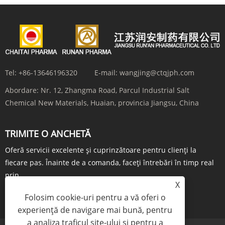
Tel:
+86-13646196320
E-mail:
wangjing@ctqjph.com
Abordare:
Nr. 12, Zhangma Road, Parcul Industrial Salt
Chemical New Materials, Huaian, provincia Jiangsu, China
TRIMITE O ANCHETĂ
Oferă servicii excelente și cuprinzătoare pentru clienți la
fiecare pas. Înainte de a comanda, faceți întrebări în timp real
prin...
X
ÎNTREBARE ACUM
Folosim cookie-uri pentru a vă oferi o
experiență de navigare mai bună, pentru
a analiza traficul site-ului și pentru a